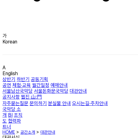
가
Korean
A
English
상반기
하반기
공동기획
공연
체험·교육
월간일정
예매안내
서울남산국악당
서울돈화문국악당
대관안내
공지사항
웹진 山:門
자주묻는질문
문의하기
분실물 안내
오시는길·주차안내
국악당 소
개
BI
조직
도
협력파
트너
HOME
>
공간소개
>
대관안내
대관서식