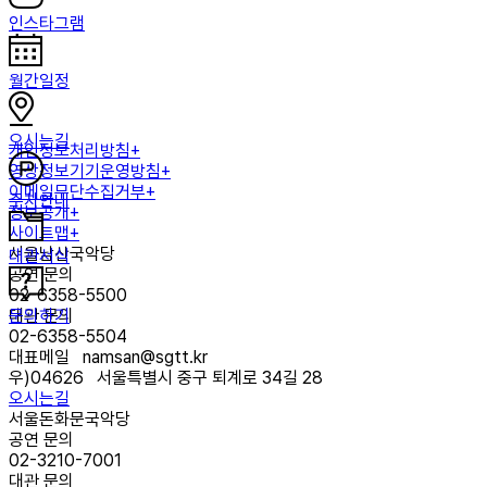
인스타그램
월간일정
오시는길
개인정보처리방침+
영상정보기기운영방침+
이메일무단수집거부+
주차안내
정보공개+
사이트맵+
서울남산국악당
대관서식
공연 문의
02-6358-5500
문의하기
대관 문의
02-6358-5504
대표메일
namsan@sgtt.kr
우)
04626
서울특별시 중구 퇴계로 34길 28
오시는길
서울돈화문국악당
공연 문의
02-3210-7001
대관 문의