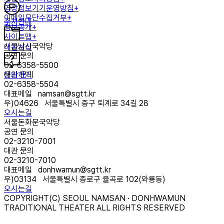
영상정보기기운영방침+
이메일무단수집거부+
주차안내
정보공개+
사이트맵+
서울남산국악당
대관서식
공연 문의
02-6358-5500
문의하기
대관 문의
02-6358-5504
대표메일
namsan@sgtt.kr
우)
04626
서울특별시 중구 퇴계로 34길 28
오시는길
서울돈화문국악당
공연 문의
02-3210-7001
대관 문의
02-3210-7010
대표메일
donhwamun@sgtt.kr
우)
03134
서울특별시 종로구 율곡로 102(와룡동)
오시는길
COPYRIGHT(C) SEOUL NAMSAN · DONHWAMUN
TRADITIONAL THEATER ALL RIGHTS RESERVED