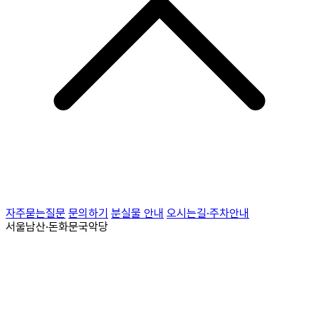
자주묻는질문
문의하기
분실물 안내
오시는길·주차안내
서울남산·돈화문국악당