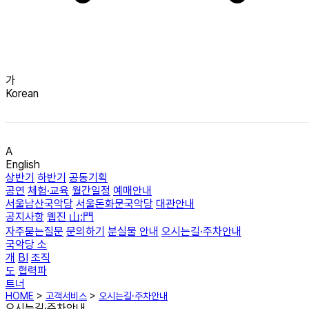
가
Korean
A
English
상반기
하반기
공동기획
공연
체험·교육
월간일정
예매안내
서울남산국악당
서울돈화문국악당
대관안내
공지사항
웹진 山:門
자주묻는질문
문의하기
분실물 안내
오시는길·주차안내
국악당 소
개
BI
조직
도
협력파
트너
HOME
>
고객서비스
>
오시는길·주차안내
오시는길·주차안내