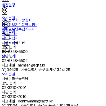
월간일정
오시는길
개인정보처리방침+
영상정보기기운영방침+
이메일무단수집거부+
주차안내
정보공개+
사이트맵+
서울남산국악당
대관서식
공연 문의
02-6358-5500
문의하기
대관 문의
02-6358-5504
대표메일
namsan@sgtt.kr
우)
04626
서울특별시 중구 퇴계로 34길 28
오시는길
서울돈화문국악당
공연 문의
02-3210-7001
대관 문의
02-3210-7010
대표메일
donhwamun@sgtt.kr
우)
03134
서울특별시 종로구 율곡로 102(와룡동)