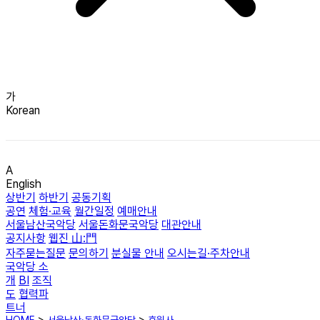
가
Korean
A
English
상반기
하반기
공동기획
공연
체험·교육
월간일정
예매안내
서울남산국악당
서울돈화문국악당
대관안내
공지사항
웹진 山:門
자주묻는질문
문의하기
분실물 안내
오시는길·주차안내
국악당 소
개
BI
조직
도
협력파
트너