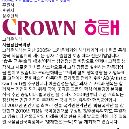
HOME
>
서울남산·돈화문국악당
>
후원사
후원사
후원사
상주단체
크라운해태
서울남산국악당
크라운해태는 지난 2005년 크라운제과와 해태제과의 하나 됨을 통해
한국 식품업계의 새로운 강자로 출범한 토종 제과 전문기업입니다.
‘食은 곧 生命의 根本’이라는 창업정신을 바탕으로 언제나 고객을 생
각하고 새로운 가치를 창조함으로써 고객 감동을 실현하는 감동경영
을 펼치고 있습니다.크라운해태는 '고객과 함께 행복경영'을 기업목표
로 고객에게 문화예술의 아름다운 즐거움을 전하기 위한 AQ(Artistic
Quotient)를 추구합니다.예술감성을 입은 과자로 고객과 행복을 함
께하는 기업이 되기 위해 국악, 조각을 그룹의 핵심 아트경영 분야로
적극 추진 중입니다.'법고창신'을 주제로 2004년부터 매년 개최되는
창신제는 민간 기업이 주관하는 국내 최대, 유일한 한음공연입니
다.2007년 민간기업 최초로 전통 국악관현악단인 '락음국악단'을 창
단했고 2010년 최정상 국악명인으로 구성된 '양주풍류악회'도 후원하
고 있습니다.전통국악의 미래를 이끌 한음 영재 발굴을 위해 매주 일요
일 서울남산국악당에서 ‘영재한음(국악)회’를 개최하고 있습니다.