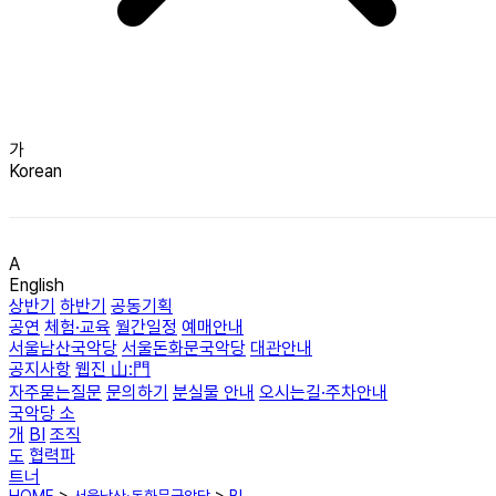
가
Korean
A
English
상반기
하반기
공동기획
공연
체험·교육
월간일정
예매안내
서울남산국악당
서울돈화문국악당
대관안내
공지사항
웹진 山:門
자주묻는질문
문의하기
분실물 안내
오시는길·주차안내
국악당 소
개
BI
조직
도
협력파
트너