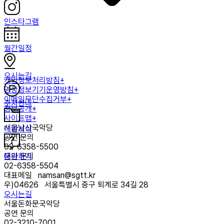
인스타그램
월간일정
오시는길
개인정보처리방침+
영상정보기기운영방침+
이메일무단수집거부+
주차안내
정보공개+
사이트맵+
서울남산국악당
대관서식
공연 문의
02-6358-5500
문의하기
대관 문의
02-6358-5504
대표메일
namsan@sgtt.kr
우)
04626
서울특별시 중구 퇴계로 34길 28
오시는길
서울돈화문국악당
공연 문의
02-3210-7001