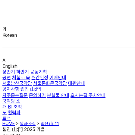
가
Korean
A
English
상반기
하반기
공동기획
공연
체험·교육
월간일정
예매안내
서울남산국악당
서울돈화문국악당
대관안내
공지사항
웹진 山:門
자주묻는질문
문의하기
분실물 안내
오시는길·주차안내
국악당 소
개
BI
조직
도
협력파
트너
HOME
>
알림·소식
>
웹진 山:門
웹진 山:門 2025 가을