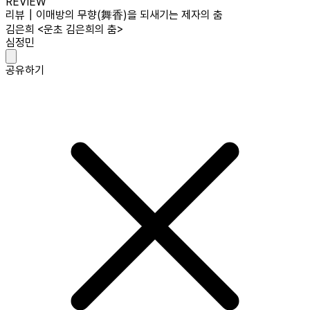
REVIEW
리뷰┃이매방의 무향(舞香)을 되새기는 제자의 춤
김은희 <운초 김은희의 춤>
심정민
공유하기