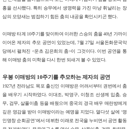
흥을 선사했다. 특히 승무에서 생명력을 가진 마냥 휘날리는 장
삼의 모양새는 범접하기 힘든 춤의 내공을 확인시키곤 했다.
이매방 타계 10주기를 맞이하여 이러한 스승의 춤을 40년 가까이
이어온 제자의 추모 공연이 있었는데, 7월 27일 서울돈화문국악
당에서 펼쳐진 <운초 김은희의 춤>이 그것이다. 이번 공연을 통
해 이매방 춤의 미학을 다시 한번 되새겨 볼 수 있었다.
우봉 이매방의 10주기를 추모하는 제자의 공연
1927년 전라남도 목포 출신인 이매방은 어려서부터 권번에서 춤
을 배우기 시작하였다. 이대조, 박영구, 이청조 선생께 입춤, 승
무, 검무, 살풀이춤 등을 배웠으며 중국의 경극 배우 매란방에게
깊은 영감을 받아 이매방이라는 예명을 지었다. 열다섯 살에 ‘명
인명창 순회공연’에서 데뷔한 이래로 전국을 누비면서 공연 활동