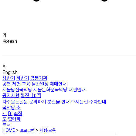
가
Korean
A
English
상반기
하반기
공동기획
공연
체험·교육
월간일정
예매안내
서울남산국악당
서울돈화문국악당
대관안내
공지사항
웹진 山:門
자주묻는질문
문의하기
분실물 안내
오시는길·주차안내
국악당 소
개
BI
조직
도
협력파
트너
HOME
>
프로그램
>
체험·교육