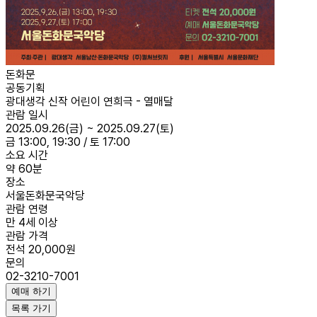
돈화문
공동기획
광대생각 신작 어린이 연희극 - 열매달
관람 일시
2025.09.26(금) ~ 2025.09.27(토)
금 13:00, 19:30 / 토 17:00
소요 시간
약 60분
장소
서울돈화문국악당
관람 연령
만 4세 이상
관람 가격
전석 20,000원
문의
02-3210-7001
예매 하기
목록 가기