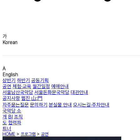
가
Korean
A
English
상반기
하반기
공동기획
공연
체험·교육
월간일정
예매안내
서울남산국악당
서울돈화문국악당
대관안내
공지사항
웹진 山:門
자주묻는질문
문의하기
분실물 안내
오시는길·주차안내
국악당 소
개
BI
조직
도
협력파
트너
HOME
>
프로그램
>
공연