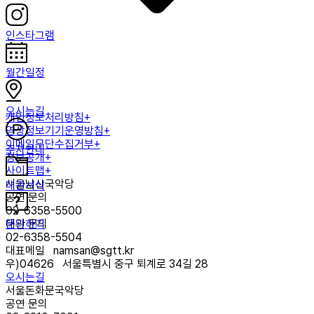
인스타그램
월간일정
오시는길
개인정보처리방침+
영상정보기기운영방침+
이메일무단수집거부+
주차안내
정보공개+
사이트맵+
서울남산국악당
대관서식
공연 문의
02-6358-5500
문의하기
대관 문의
02-6358-5504
대표메일
namsan@sgtt.kr
우)
04626
서울특별시 중구 퇴계로 34길 28
오시는길
서울돈화문국악당
공연 문의