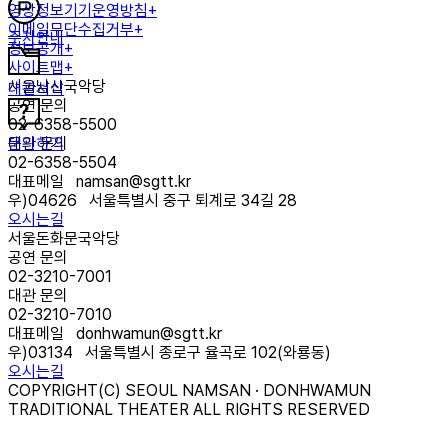
영상정보기기운영방침+
이메일무단수집거부+
주차안내
정보공개+
사이트맵+
서울남산국악당
대관서식
공연 문의
02-6358-5500
문의하기
대관 문의
02-6358-5504
대표메일
namsan@sgtt.kr
우)
04626
서울특별시 중구 퇴계로 34길 28
오시는길
서울돈화문국악당
공연 문의
02-3210-7001
대관 문의
02-3210-7010
대표메일
donhwamun@sgtt.kr
우)
03134
서울특별시 종로구 율곡로 102(와룡동)
오시는길
COPYRIGHT(C) SEOUL NAMSAN · DONHWAMUN
TRADITIONAL THEATER ALL RIGHTS RESERVED