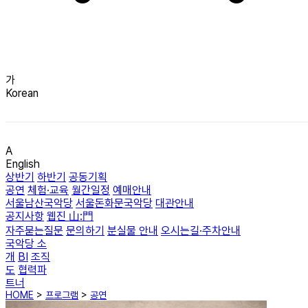
가
Korean
A
English
상반기
하반기
공동기획
공연
체험·교육
월간일정
예매안내
서울남산국악당
서울돈화문국악당
대관안내
공지사항
웹진 山:門
자주묻는질문
문의하기
분실물 안내
오시는길·주차안내
국악당 소
개
BI
조직
도
협력파
트너
HOME
>
프로그램
>
공연