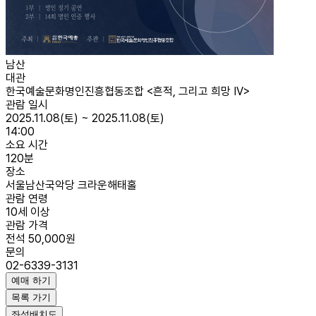
남산
대관
한국예술문화명인진흥협동조합 <흔적, 그리고 희망 IV>
관람 일시
2025.11.08(토) ~ 2025.11.08(토)
14:00
소요 시간
120분
장소
서울남산국악당 크라운해태홀
관람 연령
10세 이상
관람 가격
전석 50,000원
문의
02-6339-3131
예매 하기
목록 가기
좌석배치도