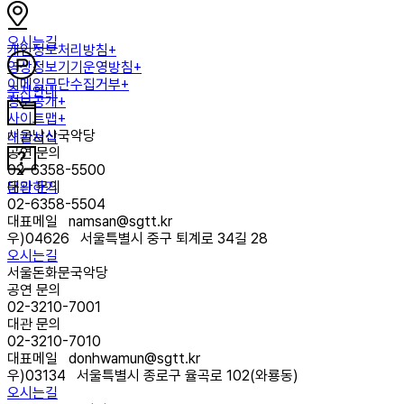
오시는길
개인정보처리방침+
영상정보기기운영방침+
이메일무단수집거부+
주차안내
정보공개+
사이트맵+
서울남산국악당
대관서식
공연 문의
02-6358-5500
문의하기
대관 문의
02-6358-5504
대표메일
namsan@sgtt.kr
우)
04626
서울특별시 중구 퇴계로 34길 28
오시는길
서울돈화문국악당
공연 문의
02-3210-7001
대관 문의
02-3210-7010
대표메일
donhwamun@sgtt.kr
우)
03134
서울특별시 종로구 율곡로 102(와룡동)
오시는길