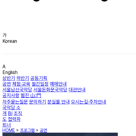
가
Korean
A
English
상반기
하반기
공동기획
공연
체험·교육
월간일정
예매안내
서울남산국악당
서울돈화문국악당
대관안내
공지사항
웹진 山:門
자주묻는질문
문의하기
분실물 안내
오시는길·주차안내
국악당 소
개
BI
조직
도
협력파
트너
HOME
>
프로그램
>
공연