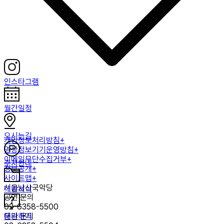
인스타그램
월간일정
오시는길
개인정보처리방침+
영상정보기기운영방침+
이메일무단수집거부+
주차안내
정보공개+
사이트맵+
서울남산국악당
대관서식
공연 문의
02-6358-5500
문의하기
대관 문의