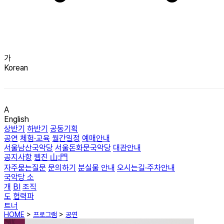
가
Korean
A
English
상반기
하반기
공동기획
공연
체험·교육
월간일정
예매안내
서울남산국악당
서울돈화문국악당
대관안내
공지사항
웹진 山:門
자주묻는질문
문의하기
분실물 안내
오시는길·주차안내
국악당 소
개
BI
조직
도
협력파
트너
HOME
>
프로그램
>
공연