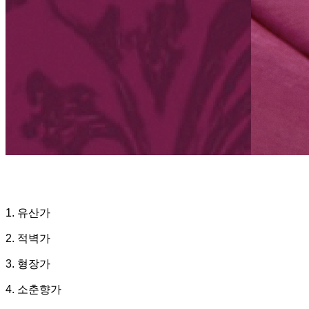
1. 유산가
2. 적벽가
3. 형장가
4. 소춘향가