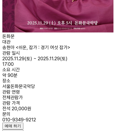
돈화문
대관
송현아 <쉬운, 잡가 : 경기 여섯 잡가>
관람 일시
2025.11.29(토) ~ 2025.11.29(토)
17:00
소요 시간
약 90분
장소
서울돈화문국악당
관람 연령
전체관람가
관람 가격
전석 20,000원
문의
010-9349-9212
예매 하기