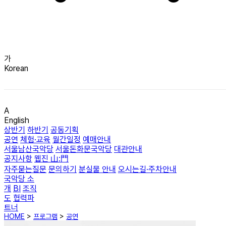
가
Korean
A
English
상반기
하반기
공동기획
공연
체험·교육
월간일정
예매안내
서울남산국악당
서울돈화문국악당
대관안내
공지사항
웹진 山:門
자주묻는질문
문의하기
분실물 안내
오시는길·주차안내
국악당 소
개
BI
조직
도
협력파
트너
HOME
>
프로그램
>
공연