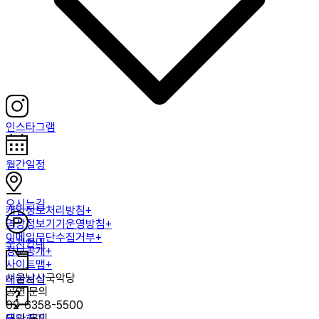
인스타그램
월간일정
오시는길
개인정보처리방침+
영상정보기기운영방침+
이메일무단수집거부+
주차안내
정보공개+
사이트맵+
서울남산국악당
대관서식
공연 문의
02-6358-5500
문의하기
대관 문의