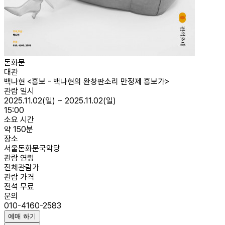
돈화문
대관
백나현 <흥보 - 백나현의 완창판소리 만정제 흥보가>
관람 일시
2025.11.02(일) ~ 2025.11.02(일)
15:00
소요 시간
약 150분
장소
서울돈화문국악당
관람 연령
전체관람가
관람 가격
전석 무료
문의
010-4160-2583
예매 하기