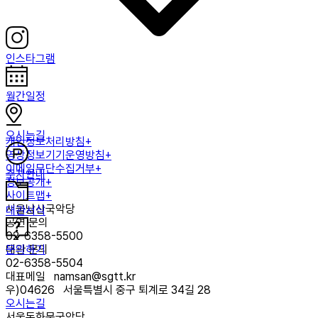
인스타그램
월간일정
오시는길
개인정보처리방침+
영상정보기기운영방침+
이메일무단수집거부+
주차안내
정보공개+
사이트맵+
서울남산국악당
대관서식
공연 문의
02-6358-5500
문의하기
대관 문의
02-6358-5504
대표메일
namsan@sgtt.kr
우)
04626
서울특별시 중구 퇴계로 34길 28
오시는길
서울돈화문국악당