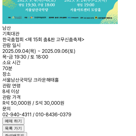
남산
기획대관
한국춤협회 <제 15회 춤&판 고무신춤축제>
관람 일시
2025.09.04(목) ~ 2025.09.06(토)
목-금 19:30 / 토 18:00
소요 시간
70분
장소
서울남산국악당 크라운해태홀
관람 연령
8세 이상
관람 가격
R석 50,000원 / S석 30,000원
문의
02-940-4311 / 010-8436-0379
예매 하기
목록 가기
좌석배치도