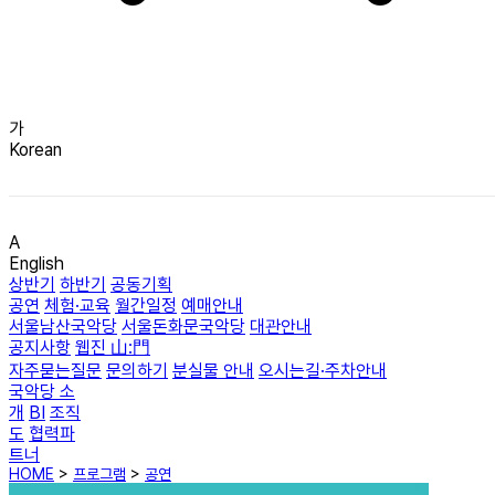
가
Korean
A
English
상반기
하반기
공동기획
공연
체험·교육
월간일정
예매안내
서울남산국악당
서울돈화문국악당
대관안내
공지사항
웹진 山:門
자주묻는질문
문의하기
분실물 안내
오시는길·주차안내
국악당 소
개
BI
조직
도
협력파
트너
HOME
>
프로그램
>
공연