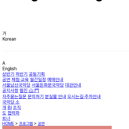
가
Korean
A
English
상반기
하반기
공동기획
공연
체험·교육
월간일정
예매안내
서울남산국악당
서울돈화문국악당
대관안내
공지사항
웹진 山:門
자주묻는질문
문의하기
분실물 안내
오시는길·주차안내
국악당 소
개
BI
조직
도
협력파
트너
HOME
>
프로그램
>
공연