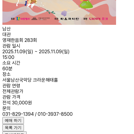
남산
대관
영재한음회 283회
관람 일시
2025.11.09(일) ~ 2025.11.09(일)
15:00
소요 시간
60분
장소
서울남산국악당 크라운해태홀
관람 연령
전체관람가
관람 가격
전석 30,000원
문의
031-829-1394 / 010-3937-8500
예매 하기
목록 가기