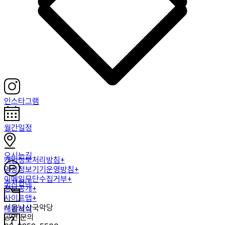
인스타그램
월간일정
오시는길
개인정보처리방침+
영상정보기기운영방침+
이메일무단수집거부+
주차안내
정보공개+
사이트맵+
서울남산국악당
대관서식
공연 문의