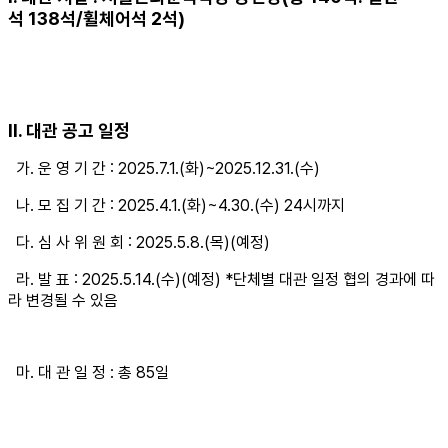
석
138
석
/
휠체어석
2
석
)
Ⅱ
.
대관 공고 일정
가
.
운 영 기 간
: 2025.7.1.(화
)~2025.12.31.(수
)
나
.
모 집 기 간
:
2025.4.1.(화
)~4.30.(수
)
24
시까지
다
.
심 사 위 원 회
: 2025.5.8.(목
)(
예정)
라
.
발 표
:
2025.5.14.(수
)(예정) *단체별 대관 일정 협의 경과에 따
라 변경될 수 있음
마
.
대
관 일 정
:
총 85
일