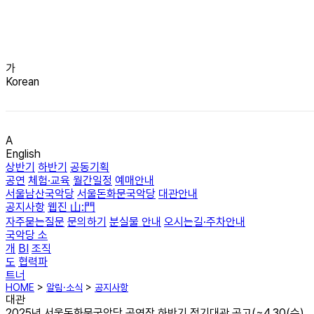
가
Korean
A
English
상반기
하반기
공동기획
공연
체험·교육
월간일정
예매안내
서울남산국악당
서울돈화문국악당
대관안내
공지사항
웹진 山:門
자주묻는질문
문의하기
분실물 안내
오시는길·주차안내
국악당 소
개
BI
조직
도
협력파
트너
HOME
>
알림·소식
>
공지사항
대관
2025년 서울돈화문국악당 공연장 하반기 정기대관 공고(~4.30(수)