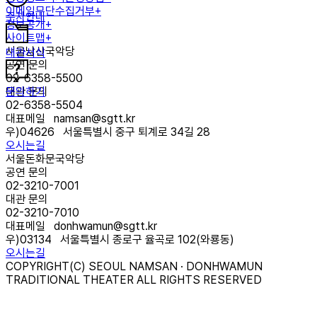
이메일무단수집거부+
주차안내
정보공개+
사이트맵+
서울남산국악당
대관서식
공연 문의
02-6358-5500
문의하기
대관 문의
02-6358-5504
대표메일
namsan@sgtt.kr
우)
04626
서울특별시 중구 퇴계로 34길 28
오시는길
서울돈화문국악당
공연 문의
02-3210-7001
대관 문의
02-3210-7010
대표메일
donhwamun@sgtt.kr
우)
03134
서울특별시 종로구 율곡로 102(와룡동)
오시는길
COPYRIGHT(C) SEOUL NAMSAN · DONHWAMUN
TRADITIONAL THEATER ALL RIGHTS RESERVED