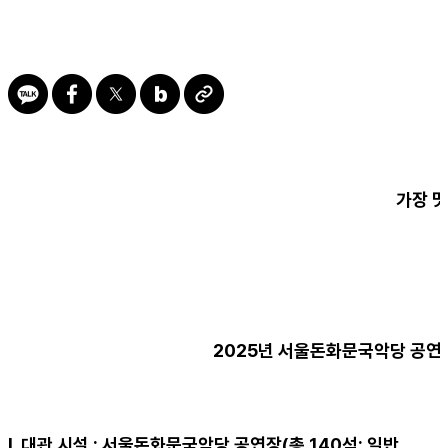
가장 멋
2025
년 서울돈화문국악당 공연
Ⅰ
.
대관 시설
:
서울돈화문국악당 공연장
(
총
140
석
:
일반