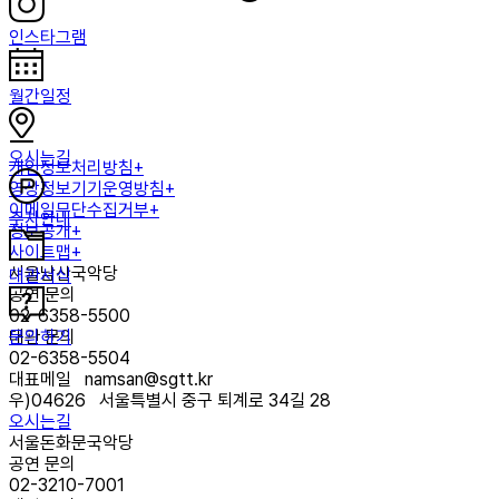
인스타그램
월간일정
오시는길
개인정보처리방침+
영상정보기기운영방침+
이메일무단수집거부+
주차안내
정보공개+
사이트맵+
서울남산국악당
대관서식
공연 문의
02-6358-5500
문의하기
대관 문의
02-6358-5504
대표메일
namsan@sgtt.kr
우)
04626
서울특별시 중구 퇴계로 34길 28
오시는길
서울돈화문국악당
공연 문의
02-3210-7001