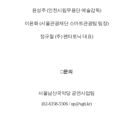
윤성주 (인천시립무용단 예술감독)
이윤화 (서울관광재단 스마트관광팀 팀장)
정규철 (주) 펜타토닉 대표)
□문의
서울남산국악당 공연사업팀
(02-6358-5506 / up@sgtt.kr)