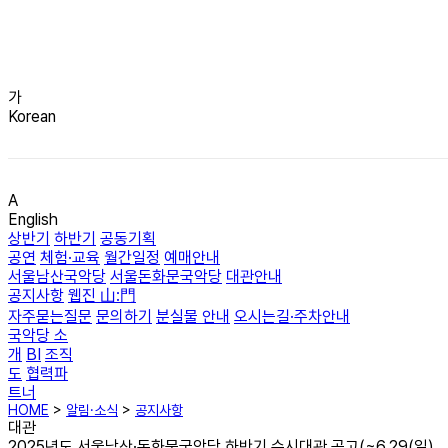
가
Korean
A
English
상반기
하반기
공동기획
공연
체험·교육
월간일정
예매안내
서울남산국악당
서울돈화문국악당
대관안내
공지사항
웹진 山:門
자주묻는질문
문의하기
분실물 안내
오시는길·주차안내
국악당 소
개
BI
조직
도
협력파
트너
HOME
>
알림·소식
>
공지사항
대관
2025년도 서울남산·돈화문국악당 하반기 수시대관 공고(~6.29(일)