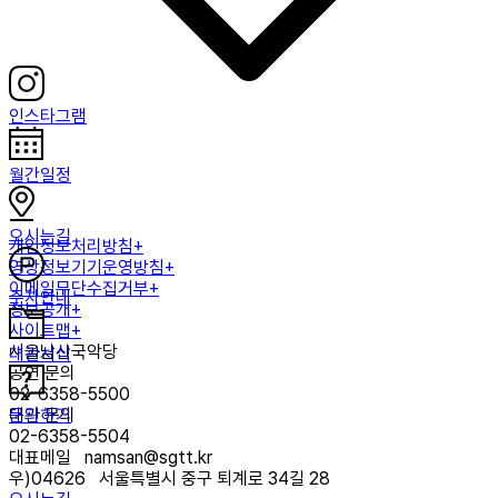
인스타그램
월간일정
오시는길
개인정보처리방침+
영상정보기기운영방침+
이메일무단수집거부+
주차안내
정보공개+
사이트맵+
서울남산국악당
대관서식
공연 문의
02-6358-5500
문의하기
대관 문의
02-6358-5504
대표메일
namsan@sgtt.kr
우)
04626
서울특별시 중구 퇴계로 34길 28